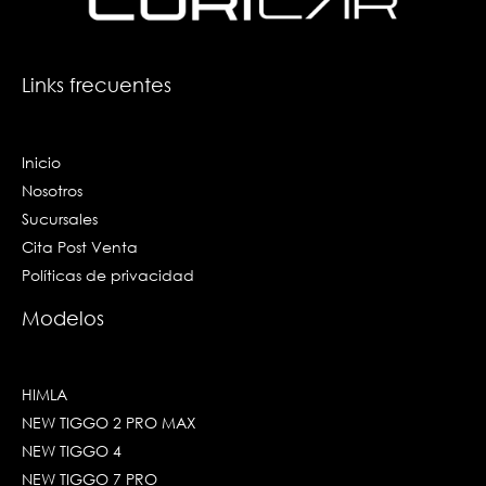
k
a
n
-
m
-
f
i
n
Links frecuentes
Inicio
Nosotros
Sucursales
Cita Post Venta
Políticas de privacidad
Modelos
HIMLA
NEW TIGGO 2 PRO MAX
NEW TIGGO 4
NEW TIGGO 7 PRO