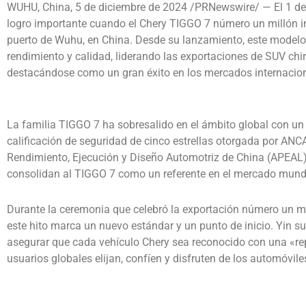
WUHU, China, 5 de diciembre de 2024 /PRNewswire/ — El 1 d
logro importante cuando el Chery TIGGO 7 número un millón ini
puerto de Wuhu, en China. Desde su lanzamiento, este model
rendimiento y calidad, liderando las exportaciones de SUV chi
destacándose como un gran éxito en los mercados internacion
La familia TIGGO 7 ha sobresalido en el ámbito global con u
calificación de seguridad de cinco estrellas otorgada por ANC
Rendimiento, Ejecución y Diseño Automotriz de China (APEAL) y
consolidan al TIGGO 7 como un referente en el mercado mund
Durante la ceremonia que celebró la exportación número un mil
este hito marca un nuevo estándar y un punto de inicio. Yin su
asegurar que cada vehículo Chery sea reconocido con una «rep
usuarios globales elijan, confíen y disfruten de los automóvile