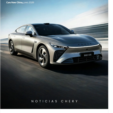
Exeed Exlantix ES 2026: CHERY sigue
apostando por asistencia inteligente y
alto desempeño
CHERY continúa demostrando su enfoque global
hacia la innovación con el nuevo Exeed Exlantix ES
2026, un modelo que refleja la evolución de la
marca
LEER MÁS »
6 de julio de 2026