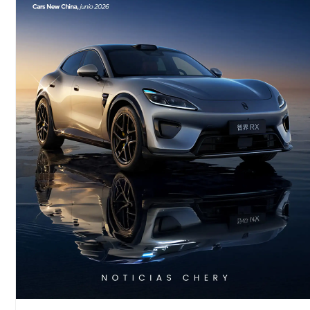
Luxeed RX: una mirada a la movilidad
inteligente desarrollada por Chery y
Huawei
La industria automotriz global avanza hacia
vehículos cada vez más inteligentes, conectados y
tecnológicos. En esa dirección se encuentra el
Luxeed RX, un nuevo SUV
LEER MÁS »
6 de julio de 2026