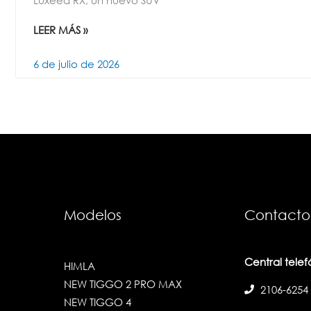
TIGGO 8 PRO MAX
8839-1262
TIGGO 9
WhatsApp de
iCAUR WEBSITE
8610-8681
WhatsApp de
7009-9924