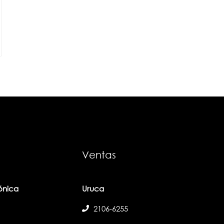
2106-6249
Curridabat
 repuestos
2106-6250
Lindora
 placas
2106-6251
City Mall
2106-0951
Cartago
2106-6252
San Carlos
2106-0952