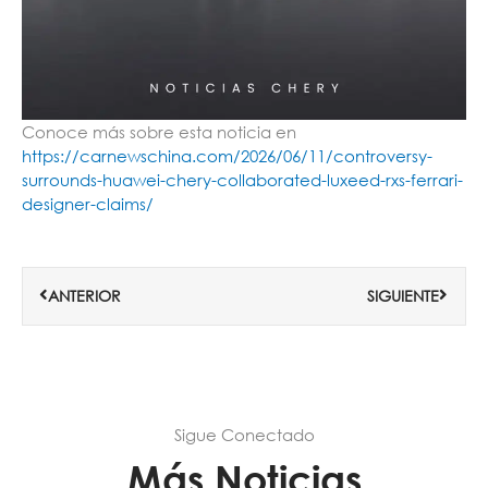
Conoce más sobre esta noticia en
https://carnewschina.com/2026/06/11/controversy-
surrounds-huawei-chery-collaborated-luxeed-rxs-ferrari-
designer-claims/
Ant
Siguie
ANTERIOR
SIGUIENTE
Sigue Conectado
Más Noticias