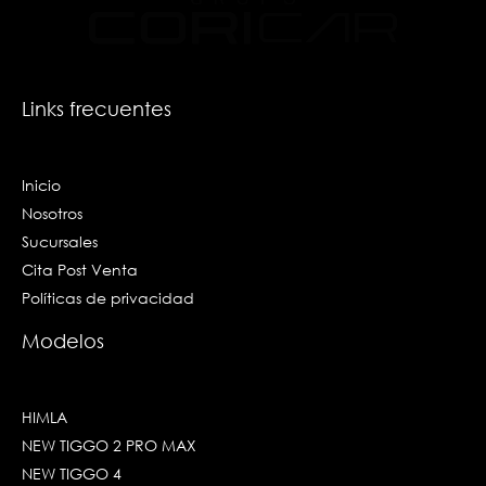
o
r
i
e
k
a
n
-
m
-
f
i
n
Links frecuentes
Inicio
Nosotros
Sucursales
Cita Post Venta
Políticas de privacidad
Modelos
HIMLA
NEW TIGGO 2 PRO MAX
NEW TIGGO 4