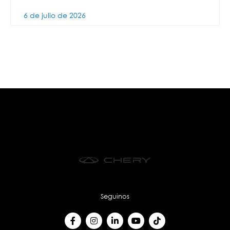
6 de julio de 2026
Seguinos
F
I
L
Y
T
a
n
i
o
i