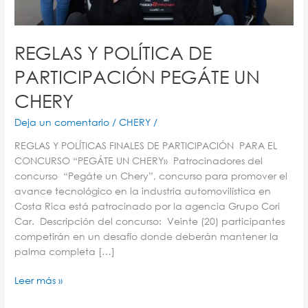
REGLAS Y POLÍTICA DE
PARTICIPACIÓN PEGÁTE UN
CHERY
Deja un comentario
/
CHERY
/
REGLAS Y POLÍTICAS FINALES DE PARTICIPACIÓN PARA EL
CONCURSO “PEGÁTE UN CHERY» Patrocinadores del
concurso “Pegáte un Chery”, concurso para promover el
avance tecnológico en la industria automovilística en
Costa Rica está patrocinado por la agencia Grupo Cori
Car. Descripción del concurso: Veinte (20) participantes
competirán en un desafío donde deberán mantener la
palma completa […]
Leer más »