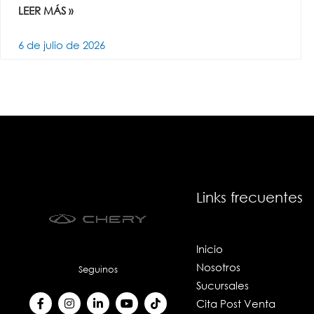
LEER MÁS »
6 de julio de 2026
Links frecuentes
Inicio
Nosotros
Seguinos
Sucursales
F
I
L
Y
T
Cita Post Venta
a
n
i
o
i