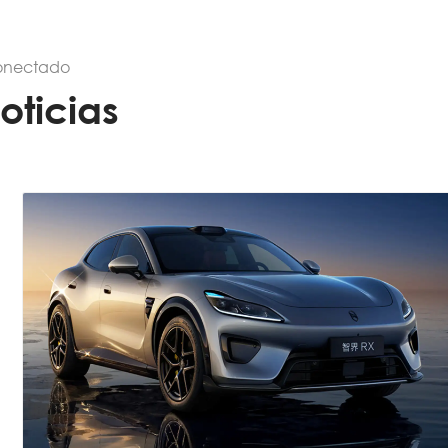
onectado
oticias