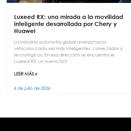
Luxeed RX: una mirada a la movilidad
inteligente desarrollada por Chery y
Huawei
La industria automotriz global avanza hacia
vehículos cada vez más inteligentes, conectados y
tecnológicos. En esa dirección se encuentra el
Luxeed RX, un nuevo SUV
LEER MÁS »
6 de julio de 2026