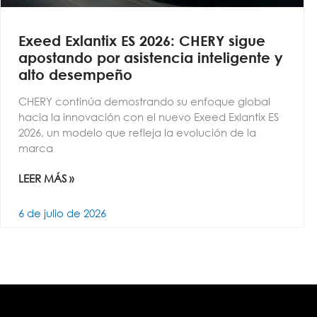
Exeed Exlantix ES 2026: CHERY sigue
apostando por asistencia inteligente y
alto desempeño
CHERY continúa demostrando su enfoque global
hacia la innovación con el nuevo Exeed Exlantix ES
2026, un modelo que refleja la evolución de la
marca
LEER MÁS »
6 de julio de 2026