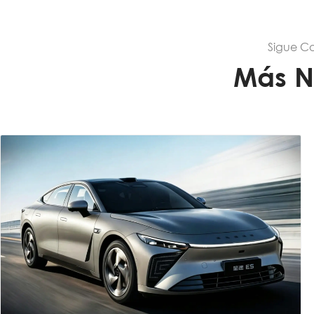
Sigue C
Más N