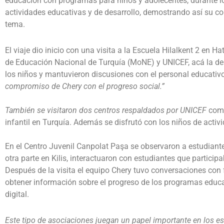
educación con programas para niños y adolecentes, durante los
actividades educativas y de desarrollo, demostrando así su 
tema.
El viaje dio inicio con una visita a la Escuela Hilalkent 2 en Ha
de Educación Nacional de Turquía (MoNE) y UNICEF, acá la dele
los niños y mantuvieron discusiones con el personal educativo
compromiso de Chery con el progreso social.”
También se visitaron dos centros respaldados por UNICEF
comp
infantil en Turquía. Además se disfrutó con los niños de acti
En el Centro Juvenil Canpolat Paşa se observaron a estudiant
otra parte en Kilis, interactuaron con estudiantes que participa
Después de la visita el equipo Chery tuvo conversaciones con f
obtener información sobre el progreso de los programas educati
digital.
Este tipo de asociaciones juegan un papel importante en los es