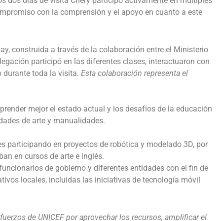
 dos días de visita Chery participó activamente en múltiples
compromiso con la comprensión y el apoyo en cuanto a este
tay, construida a través de la colaboración entre el Ministerio
gación participó en las diferentes clases, interactuaron con
 durante toda la visita.
Esta colaboración representa el
render mejor el estado actual y los desafíos de la educación
vidades de arte y manualidades.
es participando en proyectos de robótica y modelado 3D, por
ban en cursos de arte e inglés.
uncionarios de gobierno y diferentes entidades con el fin de
vos locales, incluidas las iniciativas de tecnología móvil
fuerzos de UNICEF por aprovechar los recursos, amplificar el