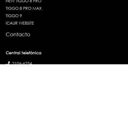
NEW TIGGO 8 PRO
TIGGO 8 PRO MAX
TIGGO 9
iCAUR WEBSITE
Contacto
Central telefónica
2106-6254
WhatsApp de CoriCar
8929-3553
WhatsApp de mantenimiento
8839-1262
WhatsApp de repuestos
8610-8681