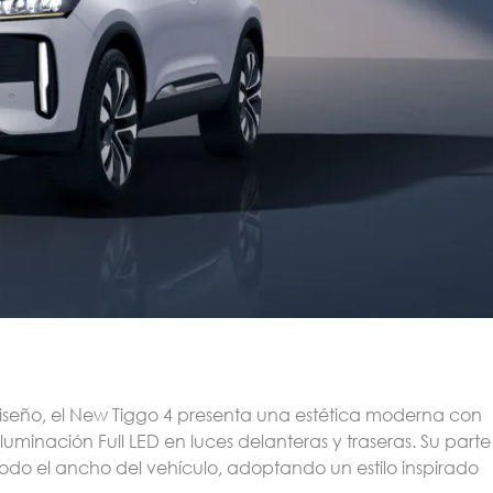
iseño, el New Tiggo 4 presenta una estética moderna con
luminación Full LED en luces delanteras y traseras. Su parte
todo el ancho del vehículo, adoptando un estilo inspirado