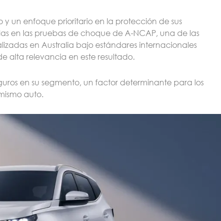
o y un enfoque prioritario en la protección de sus
llas en las pruebas de choque de A-NCAP, una de las
alizadas en Australia bajo estándares internacionales
de alta relevancia en este resultado.
guros en su segmento, un factor determinante para los
mismo auto.