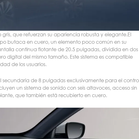
ris, que refuerzan su apariencia robusta y elegante.El
s tipo butaca en cuero, un elemento poco común en su
ntalla continua flotante de 20.5 pulgadas, dividida en dos
ero digital del mismo tamaño. Este sistema es compatible
dad de los usuarios.
il secundaria de 8 pulgadas exclusivamente para el contro
incluyen un sistema de sonido con seis altavoces, acceso sin
volante, que también está recubierto en cuero.