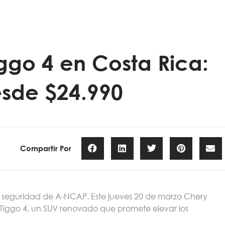
ggo 4 en Costa Rica:
sde $24.990
Compartir Por
 de seguridad de A-NCAP. Este jueves 20 de marzo Chery
Tiggo 4, un SUV renovado que promete elevar los