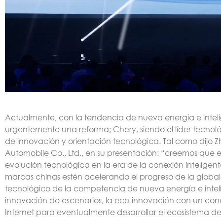
Actualmente, con la tendencia de nueva energía e intelig
urgentemente una reforma; Chery, siendo el líder tecnológ
de innovación y orientación tecnológica. Tal como dij
Automobile Co., Ltd., en su presentación: “creemos que 
evolución tecnológica en la era de la conexión intelige
marcas chinas estén acelerando el progreso de la globaliz
tecnológico de la competencia de nueva energía e intel
innovación de escenarios, la eco-innovación con un conc
Internet para eventualmente desarrollar el ecosistema de