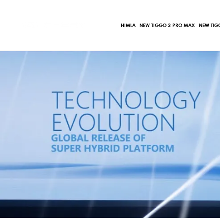
Ir
al
HIMLA
NEW TIGGO 2 PRO MAX
NEW TIG
contenido