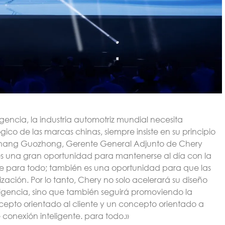
encia, la industria automotriz mundial necesita
ico de las marcas chinas, siempre insiste en su principio
o Zhang Guozhong, Gerente General Adjunto de Chery
es una gran oportunidad para mantenerse al día con la
nte para todo; también es una oportunidad para que las
ación. Por lo tanto, Chery no solo acelerará su diseño
igencia, sino que también seguirá promoviendo la
epto orientado al cliente y un concepto orientado a
 conexión inteligente. para todo.»