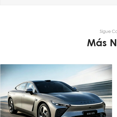
Sigue C
Más N