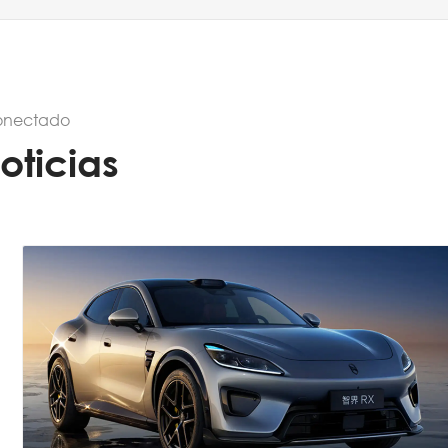
onectado
oticias