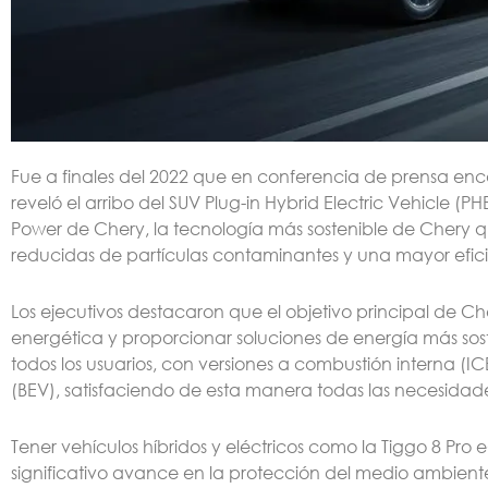
Fue a finales del 2022 que en conferencia de prensa enc
reveló el arribo del SUV Plug-in Hybrid Electric Vehicle 
Power de Chery, la tecnología más sostenible de Chery
reducidas de partículas contaminantes y una mayor efic
Los ejecutivos destacaron que el objetivo principal de 
energética y proporcionar soluciones de energía más sos
todos los usuarios, con versiones a combustión interna (IC
(BEV), satisfaciendo de esta manera todas las necesidades
Tener vehículos híbridos y eléctricos como la Tiggo 8 Pro
significativo avance en la protección del medio ambient