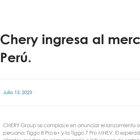
Chery ingresa al mer
Perú.
Julio 13, 2023
CHERY Group se complace en anunciar el lanzamiento of
peruano: Tiggo 8 Pro e+ y la Tiggo 7 Pro MHEV. El esper