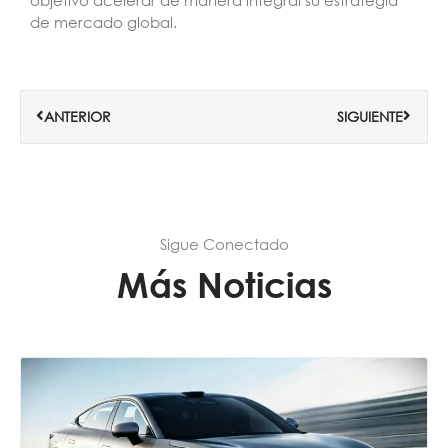
objetivo acelerar de manera integral su estrategia
de mercado global.
Ant
Siguie
ANTERIOR
SIGUIENTE
Sigue Conectado
Más Noticias