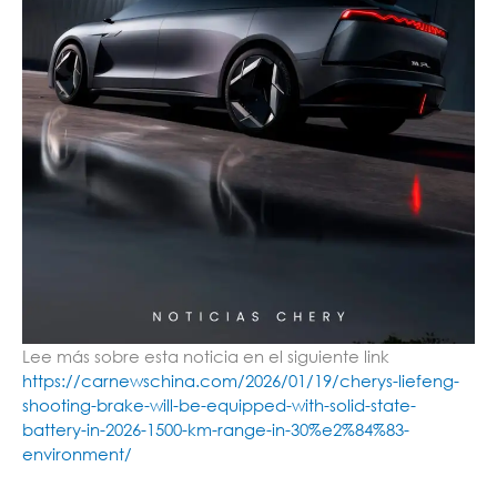
Lee más sobre esta noticia en el siguiente link
https://carnewschina.com/2026/01/19/cherys-liefeng-
shooting-brake-will-be-equipped-with-solid-state-
battery-in-2026-1500-km-range-in-30%e2%84%83-
environment/