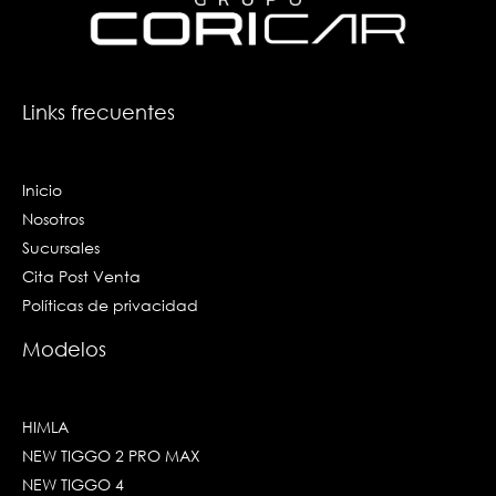
o
r
i
e
k
a
n
-
m
-
f
i
n
Links frecuentes
Inicio
Nosotros
Sucursales
Cita Post Venta
Políticas de privacidad
Modelos
HIMLA
NEW TIGGO 2 PRO MAX
NEW TIGGO 4