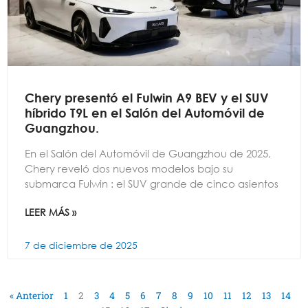
Chery presentó el Fulwin A9 BEV y el SUV
híbrido T9L en el Salón del Automóvil de
Guangzhou.
En el Salón del Automóvil de Guangzhou de 2025,
Chery reveló dos nuevos modelos bajo su
submarca Fulwin : el SUV grande de cinco asientos
LEER MÁS »
7 de diciembre de 2025
« Anterior
1
2
3
4
5
6
7
8
9
10
11
12
13
14