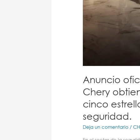
en
seguridad.
Anuncio ofi
Chery obtie
cinco estrel
seguridad.
Deja un comentario
/
CH
En el sector de la segur