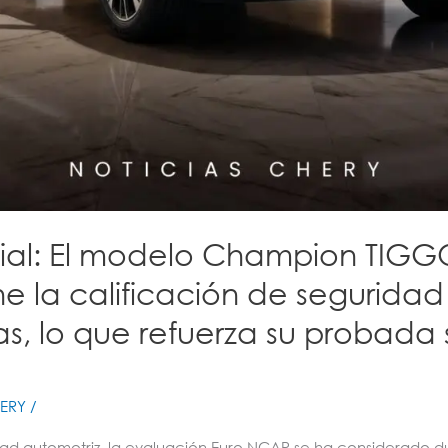
cial: El modelo Champion TIG
ne la calificación de segurida
las, lo que refuerza su probada 
ERY
/
idad automotriz, la evaluación Euro NCAP se ha considerado 