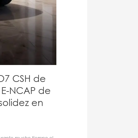
GO7 CSH de
d E-NCAP de
solidez en
durante mucho tiempo el