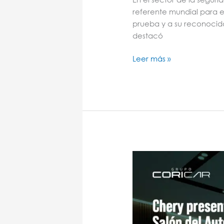
referente mundial para e
prueba y a su reconocido
destacó
Leer más »
Chery
presentó
el
Fulwin
A9
BEV