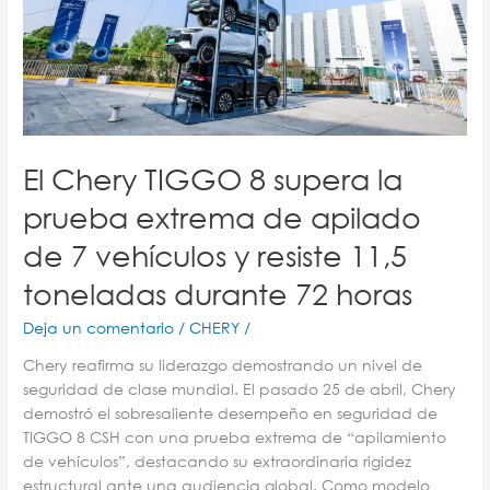
extrema
de
apilado
de
7
vehículos
y
El Chery TIGGO 8 supera la
resiste
prueba extrema de apilado
11,5
toneladas
de 7 vehículos y resiste 11,5
durante
72
toneladas durante 72 horas
horas
Deja un comentario
/
CHERY
/
Chery reafirma su liderazgo demostrando un nivel de
seguridad de clase mundial. El pasado 25 de abril, Chery
demostró el sobresaliente desempeño en seguridad de
TIGGO 8 CSH con una prueba extrema de “apilamiento
de vehículos”, destacando su extraordinaria rigidez
estructural ante una audiencia global. Como modelo