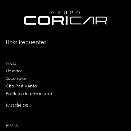
e
t
k
t
t
b
a
e
u
o
o
g
d
b
k
o
r
i
e
k
a
n
-
m
-
f
i
n
Links frecuentes
Inicio
Nosotros
Sucursales
Cita Post Venta
Políticas de privacidad
Modelos
HIMLA